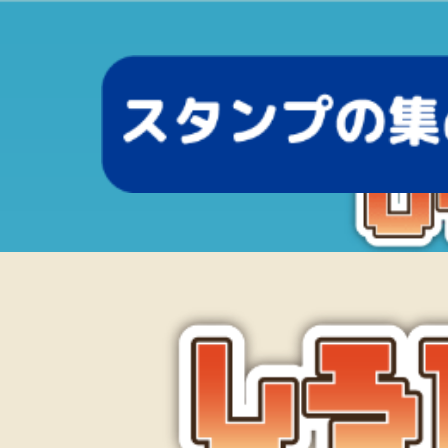
R
コ
ー
ド
は
株
式
会
社
デ
ン
ソ
ー
ウ
ェ
ー
ブ
の
登