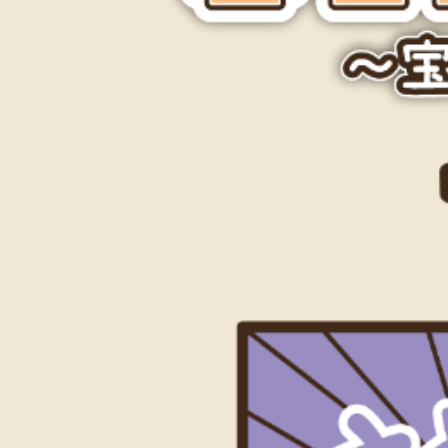
録
商
標
で
す